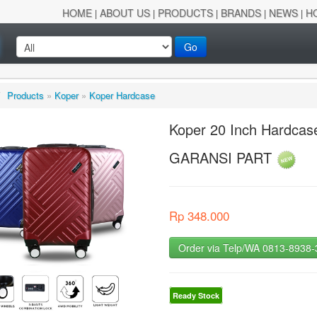
HOME
ABOUT US
PRODUCTS
BRANDS
NEWS
H
|
|
|
|
|
Go
/
Products
»
Koper
»
Koper Hardcase
Koper 20 Inch Hardcas
GARANSI PART
Rp 348.000
Order via Telp/WA 0813-8938
Ready Stock