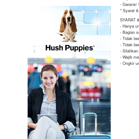
- Garansi 
* Syarat &
SYARAT 
- Hanya un
- Bagian s
- Tidak be
- Tidak be
- Silahkan
- Wajib me
- Ongkir u