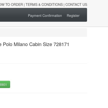
OW TO ORDER
TERMS & CONDITIONS
CONTACT US
|
|
Payment Confirmation
Register
e Polo Milano Cabin Size 728171
-3901