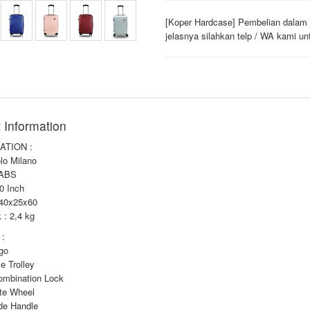
[Koper Hardcase] Pembelian dalam 
jelasnya silahkan telp / WA kami un
 Information
ATION :
lo Milano
 ABS
0 Inch
 40x25x60
k : 2,4 kg
:
ogo
le Trolley
Combination Lock
ate Wheel
ide Handle