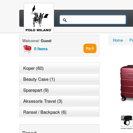
Home
/
P
Welcome!
Guest
0 Items
Rp 0
Koper (60)
Beauty Case (1)
Sparepart (9)
Aksesoris Travel (3)
Ransel / Backpack (6)
Brand