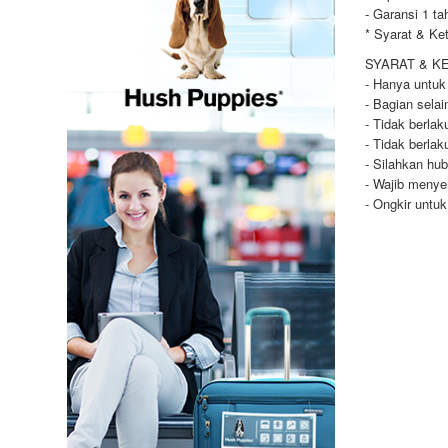
- Garansi 1 ta
* Syarat & Ke
SYARAT & K
- Hanya untuk
- Bagian selai
- Tidak berla
- Tidak berla
- Silahkan hu
- Wajib menye
- Ongkir untu