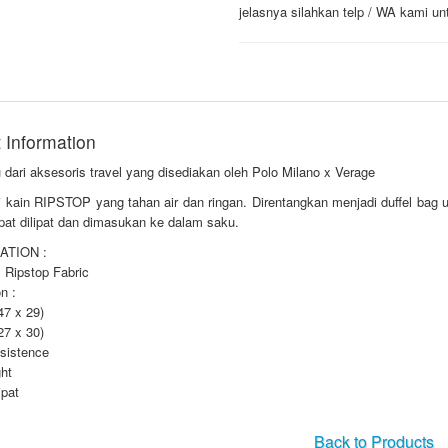
jelasnya silahkan telp / WA kami un
 Information
 dari aksesoris travel yang disediakan oleh Polo Milano x Verage
i kain RIPSTOP yang tahan air dan ringan. Direntangkan menjadi duffel bag
pat dilipat dan dimasukan ke dalam saku.
ATION :
 : Ripstop Fabric
n :
47 x 29)
27 x 30)
esistence
ght
ipat
Back to Products