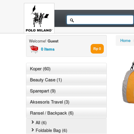
Home
Welcome!
Guest
0 Items
Rp 0
Koper (60)
Beauty Case (1)
Sparepart (9)
Aksesoris Travel (3)
Ransel / Backpack (6)
All (6)
Foldable Bag (6)