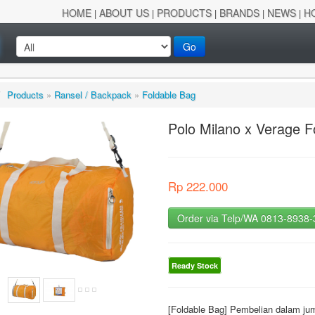
HOME
ABOUT US
PRODUCTS
BRANDS
NEWS
H
|
|
|
|
|
Go
/
Products
»
Ransel / Backpack
»
Foldable Bag
Polo Milano x Verage F
Rp 222.000
Order via Telp/WA 0813-8938
Ready Stock
[Foldable Bag] Pembelian dalam ju